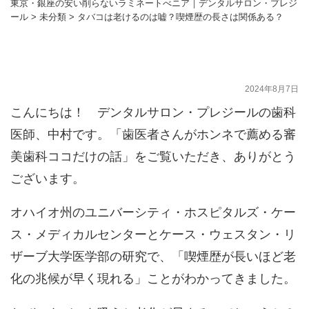
東京・銀座の安い削らないラミネートべニア｜デンタルサロン・プレジ
ール
>
未分類
>
タバコは老けるのは嘘？喫煙歴の長さは関係ある？
タバコは老けるのは嘘？喫煙歴の長さは関
係ある？
2024年8月7日
こんにちは！ デンタルサロン・プレジールの歯科
医師、中村です。「歯医者さんがホンネで薦める審
美歯科ココだけの話」をご覧いただき、ありがとう
ございます。
オハイオ州のユニバーシティ・ホスピタルズ・ケー
ス・メディカルセンターとケース・ウェスタン・リ
ザーブ大学医学部の研究で、「喫煙歴が長いほど老
化の兆候が早く現れる」ことがわかってきました。