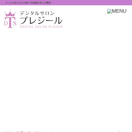
タバコは老けるのは嘘？喫煙歴の長さは関係…