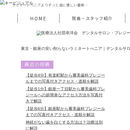
ラミネートベニアよりずっと歯に優しい審美…
HOME
院長・スタッフ紹介
東京・銀座の安い削らないラミネートべニア｜デンタルサ
最近の投稿
【徒歩4分】有楽町駅から審美歯科プレジー
ルまでの写真付きアクセス・道順を解説
【徒歩1分】銀座一丁目駅から審美歯科プレ
ジールへの超簡単なアクセス方法を写真付
きで解説
【徒歩6分】銀座駅から審美歯科プレジール
までの写真付きアクセス・道順を解説
神経がない歯を白くする方法は？治療法別
に解説