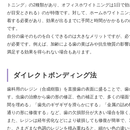
トニング」の2種類があり、オフィスホワイトニングは1日で効
が目安とされる）のが特徴です。対して、ホームホワイトニング
着する必要があり、効果が出るまでに手間と時間がかかるもの
です。
自分の歯そのものを白くできるのは大きなメリットですが、必
が必要です。例えば、加齢による歯の黄ばみや抗生物質の影響
満足する効果を得られない場合もあります。
ダイレクトボンディング法
歯科用のレジン（合成樹脂）を直接歯の表面に盛ることで、歯
す。虫歯の治療から歯の形の修正、色の補正まで、多くの場面
間を埋める」「歯先のギザギザを滑らかにする」「金属の詰め
通りの形に修復する」など、歯の欠損部分が大きい場合を除く
また、レジンは経年劣化などにより破損しても修復が簡単で、1本1
た、さまざまな色調のレジンを積み重ねると、細かい色の違い