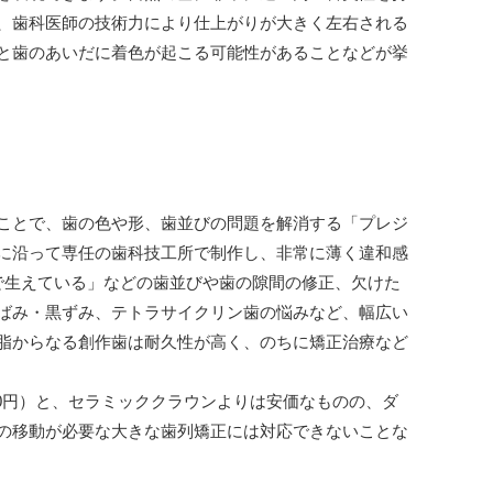
、歯科医師の技術力により仕上がりが大きく左右される
と歯のあいだに着色が起こる可能性があることなどが挙
ことで、歯の色や形、歯並びの問題を解消する「プレジ
に沿って専任の歯科技工所で制作し、非常に薄く違和感
で生えている」などの歯並びや歯の隙間の修正、欠けた
ばみ・黒ずみ、テトラサイクリン歯の悩みなど、幅広い
脂からなる創作歯は耐久性が高く、のちに矯正治療など
,000円）と、セラミッククラウンよりは安価なものの、ダ
の移動が必要な大きな歯列矯正には対応できないことな