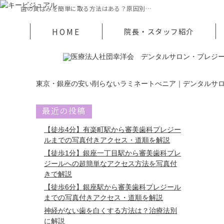
歯の黄ばみを簡単に取る方法はある？原因別…
HOME
院長・スタッフ紹介
東京・銀座の安い削らないラミネートべニア｜デンタルサ
最近の投稿
【徒歩4分】有楽町駅から審美歯科プレジー
ルまでの写真付きアクセス・道順を解説
【徒歩1分】銀座一丁目駅から審美歯科プレ
ジールへの超簡単なアクセス方法を写真付
きで解説
【徒歩6分】銀座駅から審美歯科プレジール
までの写真付きアクセス・道順を解説
神経がない歯を白くする方法は？治療法別
に解説