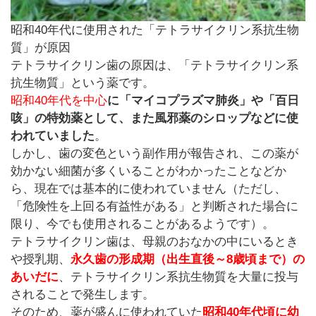
昭和40年代に使用された「テトラサイクリン系抗生物
質」が原因
テトラサイクリン歯の原因は、「テトラサイクリン系
抗生物質」という薬です。
昭和40年代を中心
に「マイコプラズマ肺炎」や「百日
咳」の特効薬として、また風邪薬のシロップなどに使
われていました
。
しかし、歯の変色という副作用が報告され、この薬が
効かない細菌が多くいることがわかったことなどか
ら、現在では基本的に使われていません（ただし、
「危険性を上回る有益性がある」と判断された場合に
限り、今でも使用されることがあるようです）。
テトラサイクリン歯は、母親のおなかの中にいるとき
や授乳期、
永久歯の形成期（出生直後～8歳頃まで）の
あいだに
、テトラサイクリン系抗生物質を大量に投与
されることで発生します。
そのため、薬が盛んに使われていた
昭和40年代頃に幼