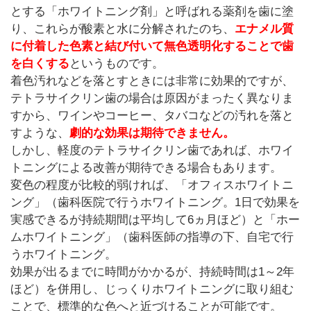
とする「ホワイトニング剤」と呼ばれる薬剤を歯に塗
り、これらが酸素と水に分解されたのち、
エナメル質
に付着した色素と結び付いて無色透明化することで歯
を白くする
というものです。
着色汚れなどを落とすときには非常に効果的ですが、
テトラサイクリン歯の場合は原因がまったく異なりま
すから、ワインやコーヒー、タバコなどの汚れを落と
すような、
劇的な効果は期待できません。
しかし、軽度のテトラサイクリン歯であれば、ホワイ
トニングによる改善が期待できる場合もあります。
変色の程度が比較的弱ければ、「オフィスホワイトニ
ング」（歯科医院で行うホワイトニング。1日で効果を
実感できるが持続期間は平均して6ヵ月ほど）と「ホー
ムホワイトニング」（歯科医師の指導の下、自宅で行
うホワイトニング。
効果が出るまでに時間がかかるが、持続時間は1～2年
ほど）を併用し、じっくりホワイトニングに取り組む
ことで、標準的な色へと近づけることが可能です。