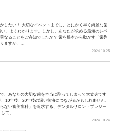
にする方法、全部教えます。銀座
かしたい！ 大切なイベントまでに、とにかく早く綺麗な歯
願い、よくわかります。しかし、あなたが求める最短のレベ
異なることをご存知でしたか？ 歯を根本から動かす「歯列
りますが、…
2024.10.25
リットとは？後悔する前に知るべ
で、あなたの大切な歯を本当に削ってしまって大丈夫です
が、10年後、20年後の深い後悔につながるかもしれません。
らない審美歯科」を追求する、デンタルサロン・プレジー
として、…
2024.10.24