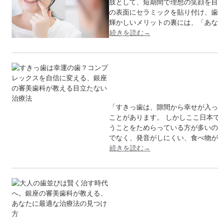
肢として、短期間で理想の笑顔を目
の表面にセラミックを貼り付け、歯
輝かしいメリットの裏には、「あな
続きを読む→
すきっ歯は幸運の歯
る、銀…
「すきっ歯は、隙間から幸せが入っ
ことがあります。 しかしここ日本
うことをためらっている方が多いの
でなく、発音がしにくい、食べ物が
続きを読む→
大人の歯並びは賢く
える…