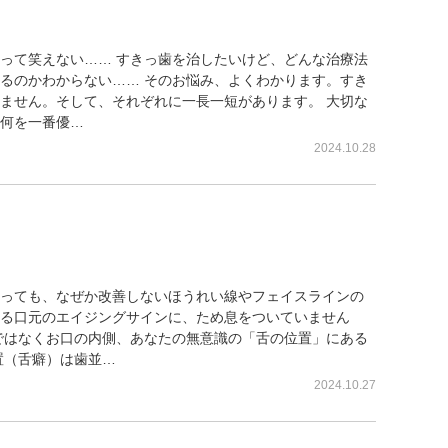
って笑えない…… すきっ歯を治したいけど、どんな治療法
るのかわからない…… そのお悩み、よくわかります。すき
ません。そして、それぞれに一長一短があります。 大切な
何を一番優…
2024.10.28
の「舌の位置」が原因かも？銀座
っても、なぜか改善しないほうれい線やフェイスラインの
る口元のエイジングサインに、ため息をついていません
ではなくお口の内側、あなたの無意識の「舌の位置」にある
置（舌癖）は歯並…
2024.10.27