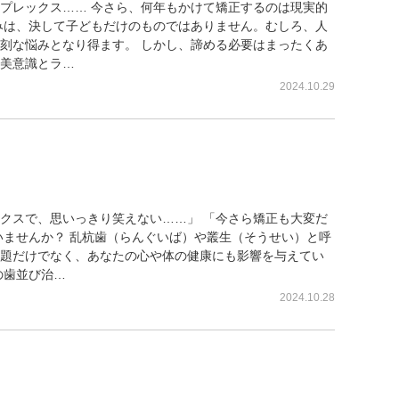
プレックス…… 今さら、何年もかけて矯正するのは現実的
みは、決して子どもだけのものではありません。むしろ、人
刻な悩みとなり得ます。 しかし、諦める必要はまったくあ
美意識とラ…
2024.10.29
、美しく自信あふれる笑顔に変え
クスで、思いっきり笑えない……」 「今さら矯正も大変だ
いませんか？ 乱杭歯（らんぐいば）や叢生（そうせい）と呼
題だけでなく、あなたの心や体の健康にも影響を与えてい
の歯並び治…
2024.10.28
日を迎える。銀座の専門医が教え