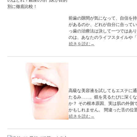
が目…
前歯の隙間が気になって、自信を持
があるのか、どれが自分に合ってい
っ歯の治療法は決して一つではあり
のは、あなたのライフスタイルや「
続きを読む→
その老け顔、あなた
の専…
高級な美容液を試してもエステに通
たるみ……。鏡を見るたびに深くな
か？ その根本原因、実は肌の外側
かもしれません。 間違った舌の位
続きを読む→