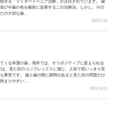
指せる「ラミネートベニア治療」が注目されています。 歯
並びや歯の色を劇的に改善するこの治療法。しかし、その
たの大切な歯…
2025.2.18
？コンプレックスを自信に変え
てくる幸運の歯」海外では、そうポジティブに捉えられる
では、見た目のコンプレックスに感じ、人前で思いっきり笑
も事実です。 歯と歯の間に隙間があると見た目の問題だけ
挟まりやすい…
2024.10.31
治す時代へ。銀座の審美歯科が教