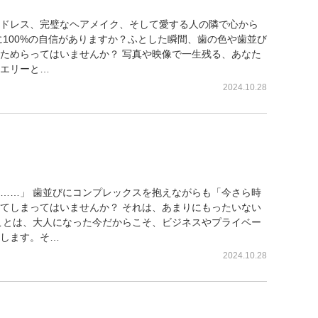
ドレス、完璧なヘアメイク、そして愛する人の隣で心から
に100%の自信がありますか？ふとした瞬間、歯の色や歯並び
ためらってはいませんか？ 写真や映像で一生残る、あなた
エリーと…
2024.10.28
一択じゃない。銀座の審美歯科が
……」 歯並びにコンプレックスを抱えながらも「今さら時
てしまってはいませんか？ それは、あまりにもったいない
ことは、大人になった今だからこそ、ビジネスやプライベー
します。そ…
2024.10.28
たに合うのはどれ？銀座の専門医