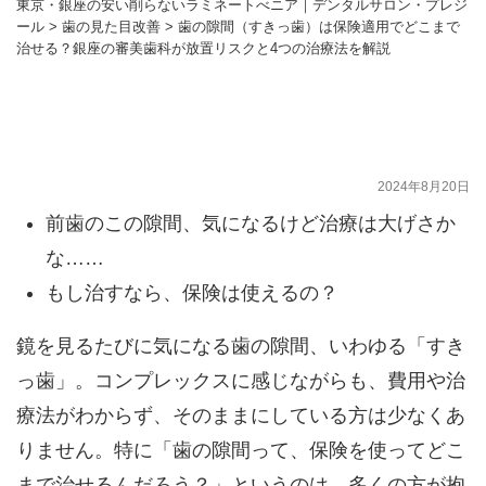
東京・銀座の安い削らないラミネートべニア｜デンタルサロン・プレジ
ール
>
歯の見た目改善
>
歯の隙間（すきっ歯）は保険適用でどこまで
治せる？銀座の審美歯科が放置リスクと4つの治療法を解説
歯の隙間（すきっ歯）は保険適用でどこまで
治せる？銀座の審美歯科が放置リスクと4つ
の治療法を解説
2024年8月20日
前歯のこの隙間、気になるけど治療は大げさか
な……
もし治すなら、保険は使えるの？
鏡を見るたびに気になる歯の隙間、いわゆる「すき
っ歯」。コンプレックスに感じながらも、費用や治
療法がわからず、そのままにしている方は少なくあ
りません。特に「歯の隙間って、保険を使ってどこ
まで治せるんだろう？」というのは、多くの方が抱