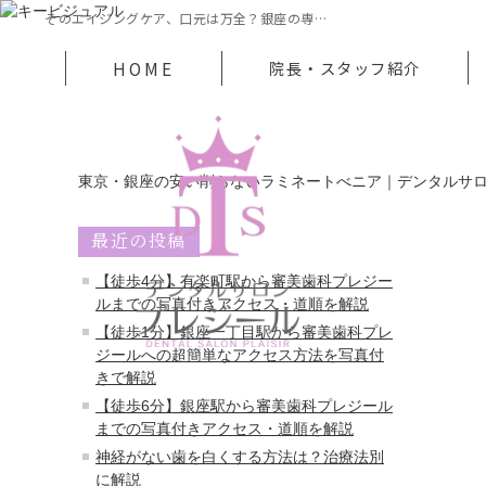
そのエイジングケア、口元は万全？銀座の専…
HOME
院長・スタッフ紹介
東京・銀座の安い削らないラミネートべニア｜デンタルサ
最近の投稿
【徒歩4分】有楽町駅から審美歯科プレジー
ルまでの写真付きアクセス・道順を解説
【徒歩1分】銀座一丁目駅から審美歯科プレ
ジールへの超簡単なアクセス方法を写真付
きで解説
【徒歩6分】銀座駅から審美歯科プレジール
までの写真付きアクセス・道順を解説
神経がない歯を白くする方法は？治療法別
に解説