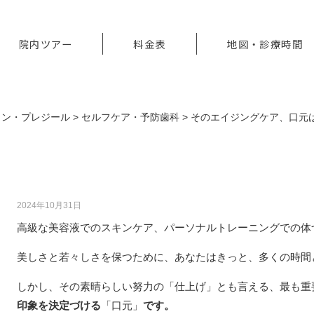
院内ツアー
料金表
地図・診療時間
ロン・プレジール
>
セルフケア・予防歯科
>
そのエイジングケア、口元
そのエイジングケア、口元は万全？銀座の
審美歯科
2024年10月31日
高級な美容液でのスキンケア、パーソナルトレーニングでの体
美しさと若々しさを保つために、あなたはきっと、多くの時間
しかし、その素晴らしい努力の「仕上げ」とも言える、最も重
印象を決定づける
「口元」
です。