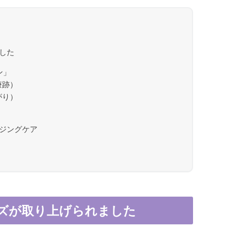
次
した
ン」
療跡）
がり）
ジングケア
ズが取り上げられました