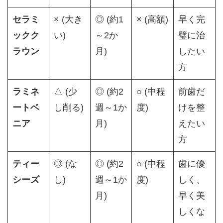
セラミ
× (大き
◎ (約1
× (高額)
早く完
ックク
い)
～2か
璧に治
ラウン
月)
したい
方
ラミネ
△ (少
◎ (約2
○ (中程
前歯だ
ートベ
し削る)
週～1か
度)
けを整
ニア
月)
えたい
方
ティー
◎ (な
◎ (約2
○ (中程
歯に優
シーズ
し)
週～1か
度)
しく、
月)
早く美
しくな