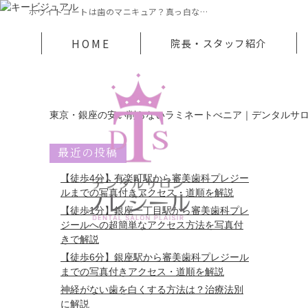
ホワイトコートは歯のマニキュア？真っ白な…
HOME
院長・スタッフ紹介
東京・銀座の安い削らないラミネートべニア｜デンタルサ
最近の投稿
【徒歩4分】有楽町駅から審美歯科プレジー
ルまでの写真付きアクセス・道順を解説
【徒歩1分】銀座一丁目駅から審美歯科プレ
ジールへの超簡単なアクセス方法を写真付
きで解説
【徒歩6分】銀座駅から審美歯科プレジール
までの写真付きアクセス・道順を解説
神経がない歯を白くする方法は？治療法別
に解説