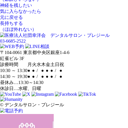
神経を残したい
気に入らなかったら
元に戻せる
長持ちする
（ほぼ外れない）
03-6685-2522
〒104-0061 東京都中央区銀座1-4-6
紅雀ビル 3F
診療時間
月
火
水
木
金
土
日
祝
10:30 ～ 13:30
●
●
/
●
●
●
/
●
14:30 ～ 19:30
●
●
/
●
●
●
/
●
昼休み…13:30～14:30
休診日…水曜、日曜
© デンタルサロン・プレジール