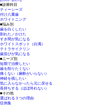
■診療科目
ティーシーズ
付け八重歯
ホワイトニング
■悩み別
歯を白くしたい
割れた／かけた
すき間が気になる
ホワイトスポット（白濁）
テトラサイクリン
歯並びが気になる
■ニーズ別
短期で治療したい
歯を削りたくない
痛くない（麻酔がいらない）
神経を残したい
気に入らなかったら元に戻せる
長持ちする（ほぼ外れない）
■その他
選ばれる３つの理由
症例集