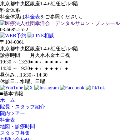
東京都中央区銀座1-4-6紅雀ビル3階
料金体系
料金体系は
料金表
をご参照ください。
03-6685-2522
〒104-0061
東京都中央区銀座1-4-6紅雀ビル3階
診療時間
月
火
水
木
金
土
日
祝
10:30 ～ 13:30
●
●
/
●
●
●
/
●
14:30 ～ 19:30
●
●
/
●
●
●
/
●
昼休み…13:30～14:30
休診日…水曜、日曜
■基本情報
ホーム
院長・スタッフ紹介
院内ツアー
料金表
地図・診療時間
スタッフ募集
お問い合わせ